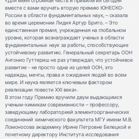
«Для меня огромная честь и привилегия сегодня
вместе с вами вручать вторую премию ЮНЕСКО-
России в области фундаментальных наук, – сказала
во время церемонии Лидия Артур Брито. – Это
единственная премия, учрежденная на глобальном
уровне, которая вознаграждает ученых в области
фундаментальных наук за работы, способствующие
устойчивому развитию. Генеральный секретарь ООН
Антонио Гуттериш не раз утверждал, что устойчивое
развитие - не просто одна из целей ООН, это
надежды, мечты, права и ожидания людей во всем
мире. И наука является ключевым фактором
реализации повести XXI века».
В этом году Премию вручили двум выдающимся
ученым-химикам современности – профессору,
заведующему лабораторией элементоорганических
соединений химического факультета МГУ имени М.В.
Ломоносова академику Ирине Петровне Белецкой и
почетному директору Института исследования