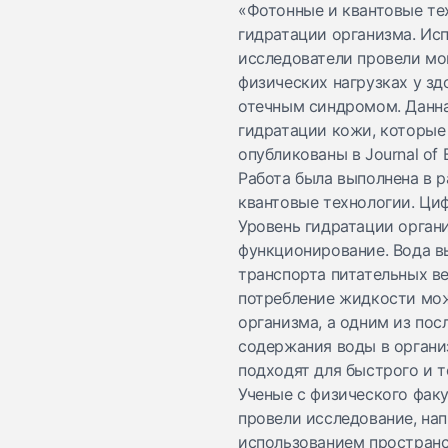
«Фотонные и квантовые те
гидратации организма. Ис
исследователи провели мо
физических нагрузках у зд
отечным синдромом. Данна
гидратации кожи, которые
опубликованы в Journal of B
Работа была выполнена в
квантовые технологии. Ци
Уровень гидратации орган
функционирование. Вода в
транспорта питательных в
потребление жидкости мож
организма, а одним из по
содержания воды в организ
подходят для быстрого и т
Ученые с физического фак
провели исследование, нап
использованием пространс