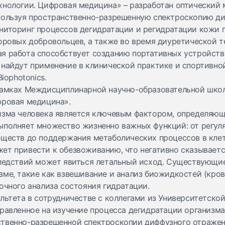
хнологии. Цифровая медицина» – разработан оптический 
пользуя пространственно-разрешенную спектроскопию ди
ниторинг процессов дегидратации и регидратации кожи 
оровых добровольцев, а также во время диуретической т
я работа способствует созданию портативных устройств
 найдут применение в клинической практике и спортивно
iophotonics.
 рамках Междисциплинарной научно-образовательной шко
фровая медицина».
изма человека является ключевым фактором, определяющ
ыполняет множество жизненно важных функций: от регул
еществ до поддержания метаболических процессов в кле
ет привести к обезвоживанию, что негативно сказываетс
следствий может явиться летальный исход. Существующи
ме, такие как взвешивание и анализ биожидкостей (кровь,
очного анализа состояния гидратации.
ультета в сотрудничестве с коллегами из Университетск
равленное на изучение процесса дегидратации организма
твенно-разрешенной спектроскопии диффузного отражени