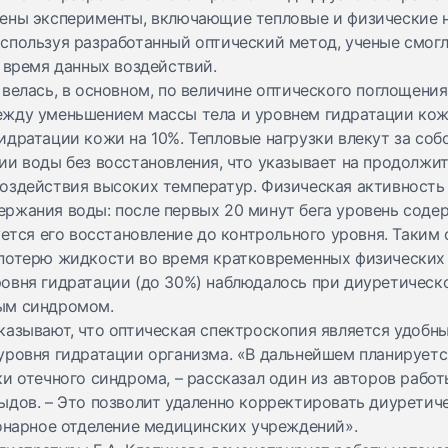
ены эксперименты, включающие тепловые и физические н
спользуя разработанный оптический метод, ученые смогл
 время данных воздействий.
велась, в основном, по величине оптического поглощения
жду уменьшением массы тела и уровнем гидратации кожи
идратации кожи на 10%. Тепловые нагрузки влекут за со
ии воды без восстановления, что указывает на продолжи
оздействия высоких температур. Физическая активность 
ржания воды: после первых 20 минут бега уровень соде
уется его восстановление до контрольного уровня. Таким
потерю жидкости во время кратковременных физических 
овня гидратации (до 30%) наблюдалось при диуретическ
ым синдромом.
казывают, что оптическая спектроскопия является удоб
уровня гидратации организма. «В дальнейшем планируетс
и отечного синдрома, – рассказал один из авторов работ
ыдов. – Это позволит удаленно корректировать диуретич
ионарное отделение медицинских учреждений».