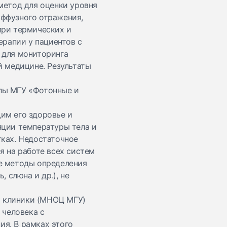
метод для оценки уровня
ффузного отражения,
при термических и
ерапии у пациентов с
 для мониторинга
й медицине. Результаты
лы МГУ «Фотонные и
им его здоровье и
яции температуры тела и
тках. Недостаточное
я на работе всех систем
е методы определения
 слюна и др.), не
ой клиники (МНОЦ МГУ)
 человека с
я. В рамках этого