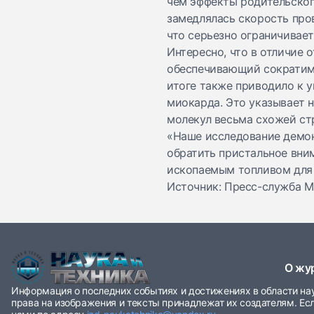
чем эффекты родительског
замедлялась скорость про
что серьезно ограничивае
Интересно, что в отличие 
обеспечивающий сократимо
итоге также приводило к 
миокарда. Это указывает 
молекул весьма схожей ст
«Наше исследование демон
обратить пристальное вни
ископаемым топливом для 
Источник: Пресс-служба 
О жу
Информация о последних событиях и достижениях в области нау
права на изображения и тексты принадлежат их создателям. Ес