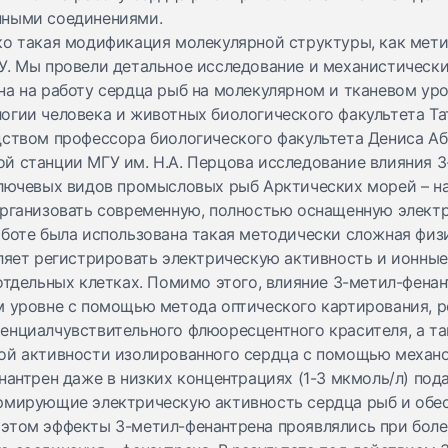
нными соединениями.
ко такая модификация молекулярной структуры, как мети
У. Мы провели детальное исследование и механистическ
а на работу сердца рыб на молекулярном и тканевом уро
огии человека и животных биологического факультета Та
дством профессора биологического факультета Дениса Аб
й станции МГУ им. Н.А. Перцова исследование влияния 3
лючевых видов промысловых рыб Арктических морей – нав
организовать современную, полностью оснащенную элек
аботе была использована такая методически сложная физи
ляет регистрировать электрическую активность и ионные
отдельных клетках. Помимо этого, влияние 3-метил-фенан
м уровне с помощью метода оптического картирования, 
енциалчувствительного флюоресцентного красителя, а т
ой активности изолированного сердца с помощью механо
нантрен даже в низких концентрациях (1-3 мкмоль/л) под
рмирующие электрическую активность сердца рыб и обе
этом эффекты 3-метил-фенантрена проявлялись при боле