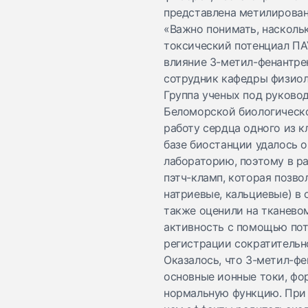
представлена метилирова
«Важно понимать, насколь
токсический потенциал ПА
влияние 3-метил-фенантрен
сотрудник кафедры физиол
Группа ученых под руково
Беломорской биологическо
работу сердца одного из к
базе биостанции удалось 
лабораторию, поэтому в р
пэтч-кламп, которая позво
натриевые, кальциевые) в 
также оценили на тканево
активность с помощью пот
регистрации сократительн
Оказалось, что 3-метил-фе
основные ионные токи, фо
нормальную функцию. При 