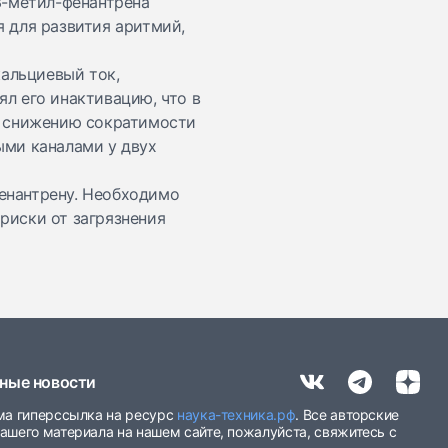
3-метил-фенантрена
 для развития аритмий,
кальциевый ток,
л его инактивацию, что в
и снижению сократимости
ыми каналами у двух
енантрену. Необходимо
риски от загрязнения
ные новости
има гиперссылка на ресурс
наука-техника.рф
. Все авторские
ашего материала на нашем сайте, пожалуйста, свяжитесь с