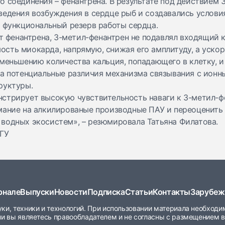
о соединения – фенантрена. В результате под действием 
ведения возбуждения в сердце рыб и создавались условия
т функциональный резерв работы сердца.
от фенантрена, 3-метил-фенантрен не подавлял входящий 
сть миокарда, напрямую, снижая его амплитуду, а ускоря
уменьшению количества кальция, попадающего в клетку, 
на потенциальные различия механизма связывания с ионн
руктуры.
стрирует высокую чувствительность наваги к 3-метил-ф
мание на алкилированые производные ПАУ и переоценить 
водных экосистем», – резюмировала Татьяна Филатова.
МГУ
рнале
Выпуски
Новости
Подписка
Статьи
Контакты
Зарубеж
ки, техники и технологий. При использовании материала необход
ли вы являетесь правообладателем и не согласны с размещением в