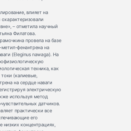
лирование, влияет на
и охарактеризовали
вне», – отметила научный
тьяна Филатова.
рамочкина провела на базе
-метил-фенантрена на
аги (Eleginus nawaga). На
трофизиологическую
ологическая техника, как
 токи (калиевые,
трена на сердце наваги
регистрируя электрическую
акже используя метод
чувствительных датчиков.
авляет практически все
спечивающие его
е низких концентрациях,