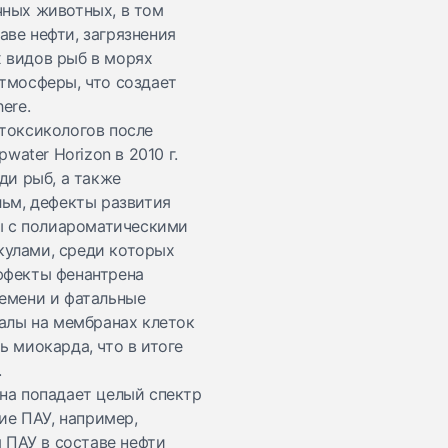
чных животных, в том
ве нефти, загрязнения
 видов рыб в морях
тмосферы, что создает
ere.
токсикологов после
ater Horizon в 2010 г.
ди рыб, а также
льм, дефекты развития
ны с полиароматическими
кулами, среди которых
ффекты фенантрена
ремени и фатальные
налы на мембранах клеток
 миокарда, что в итоге
.
на попадает целый спектр
ие ПАУ, например,
 ПАУ в составе нефти