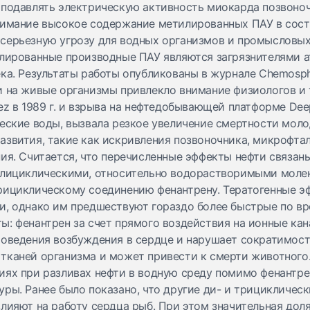
 подавлять электрическую активность миокарда позвоно
нимание высокое содержание метилированных ПАУ в соста
серьезную угрозу для водных организмов и промысловых
илированные производные ПАУ являются загрязнителями а
ка. Результаты работы опубликованы в журнале Chemosph
и на живые организмы привлекло внимание физиологов и 
ez в 1989 г. и взрыва на нефтедобывающей платформе Deepw
еские воды, вызвала резкое увеличение смертности моло
азвития, такие как искривления позвоночника, микрофта
ния. Считается, что перечисленные эффекты нефти связа
олициклическими, относительно водорастворимыми моле
рициклическому соединению фенантрену. Тератогенные э
и, однако им предшествуют гораздо более быстрые по в
ы: фенантрен за счет прямого воздействия на ионные ка
роведения возбуждения в сердце и нарушает сократимость
тканей организма и может привести к смерти животного
иях при разливах нефти в водную среду помимо фенантре
ры. Ранее было показано, что другие ди- и трициклическ
лияют на работу сердца рыб. При этом значительная доля