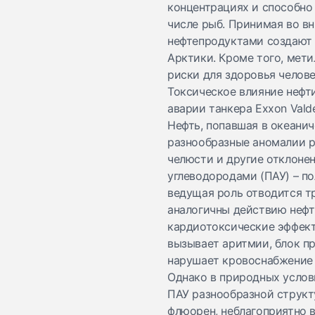
концентрациях и способно
числе рыб. Принимая во в
нефтепродуктами создают 
Арктики. Кроме того, мет
риски для здоровья челове
Токсическое влияние нефт
аварии танкера Exxon Vald
Нефть, попавшая в океанич
разнообразные аномалии р
челюсти и другие отклоне
углеводородами (ПАУ) – п
ведущая роль отводится т
аналогичны действию нефт
кардиотоксические эффект
вызывает аритмии, блок п
нарушает кровоснабжение 
Однако в природных услов
ПАУ разнообразной структу
флюорен, неблагоприятно в