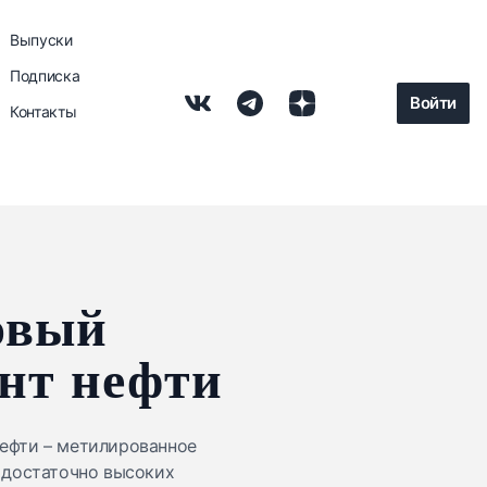
Выпуски
Подписка
Войти
Контакты
овый
нт нефти
нефти – метилированное
 достаточно высоких