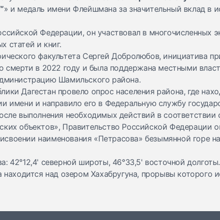
”
» и медаль имени Флейшмана за значительный вклад в 
оссийской Федерации, он участвовал в многочисленных э
 статей и книг.
фического факультета Сергей Добролюбов, инициатива п
го смерти в 2022 году и была поддержана местными влас
администрацию Шамильского района.
ики Дагестан провело опрос населения района, где нахо
ии имени и направило его в Федеральную службу государ
После выполнения необходимых действий в соответствии
ских объектов», Правительство Российской Федерации о
своении наименования «Петрасова» безымянной горе на
: 42°12,4' северной широты, 46°33,5' восточной долготы
ра находится над озером Хахабругуна, прорывы которого 