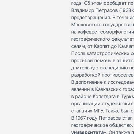
года. Об этом сообщает пр
Владимир Петрасов (1938-
предотвращения. В течение
Московского государственн
на кафедре геоморфологии,
географического факультет
селям, от Карпат до Камча
После катастрофических с
просьбой помочь в защите 
длительную экспедицию по
разработкой противоселев
В дополнение к исследова
явлений в Кавказских гор
в районе Копетдага в Турк
организации студенческих
станциях МГУ. Также был о
В 1967 году Петрасов стал
географическое общество. 
университета
». Он также 