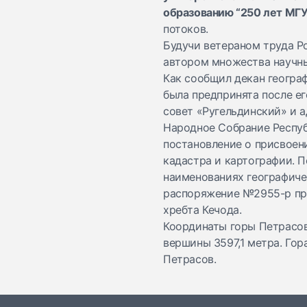
образованию “250 лет МГУ
потоков.
Будучи ветераном труда Р
автором множества научных
Как сообщил декан геогра
была предпринята после е
совет «Ругельдинский» и 
Народное Собрание Республ
постановление о присвоен
кадастра и картографии. 
наименованиях географиче
распоряжение №2955-р при
хребта Кечода.
Координаты горы Петрасова
вершины 3597,1 метра. Го
Петрасов.