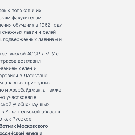
евых потоков и их
еским факультетом
ения обучения в 1962 году
и снежных лавин и селей
н, подверженных лавинам и
гестанской АССР к МГУ с
етрасов возглавил
ованием селей и
розией в Дагестане.
ем опасных природных
ю и Азербайджан, а также
но участвовал в
сской учебно-научных
 в Архангельской области.
о как Русское
ботник Московского
оссийской науке и