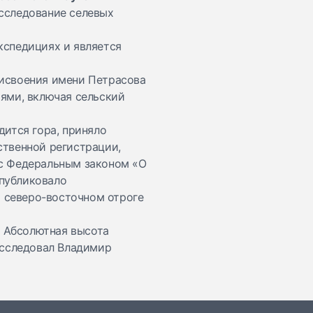
исследование селевых
кспедициях и является
рисвоения имени Петрасова
тями, включая сельский
дится гора, приняло
ственной регистрации,
 с Федеральным законом «О
публиковало
 северо-восточном отроге
. Абсолютная высота
исследовал Владимир