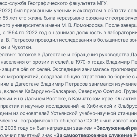
есс-служба Географического факультета МГУ.
2022) был признанным ученым и экспертом в области сел
 65 лет его жизнь была неразрывно связана с географич
ого университета имени М. В. Ломоносова. После заверш
 с 1964 по 2022 год он занимал должность в лаборатори
а. В. Петрасов проводил исследования в большинстве зо
тки и Чукотки.
елевых потоков в Дагестане и обращения руководства Да
населения от эрозии и селей, в 1970-х годах Владимир П
 защите сёл от селей. Экспедиция занималась прогнозир
ых мероприятий, создавая общую стратегию по борьбе с э
ниям в Дагестане Владимир Петрасов занимался изучени
ах, включая Кабардино-Балкарию, Северную Осетию, Грузи
мении и на Дальнем Востоке, в Камчатском крае. Он актив
 практик и научных исследований на Хибинской и Эльбру
дним из основателей Устьянской учебно-научной станции
 членом Географического общества СССР, ныне известног
В 2006 году он был награжден званием «
Заслуженный ра
получил памятный знак «
За самоотверженное служение Р