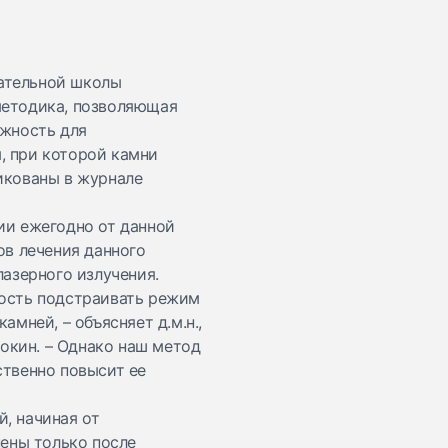
ательной школы
методика, позволяющая
ожность для
, при которой камни
икованы в журнале
ии ежегодно от данной
ов лечения данного
лазерного излучения.
мость подстраивать режим
мней, – объясняет д.м.н.,
окин. – Однако наш метод
ственно повысит ее
, начиная от
нены только после