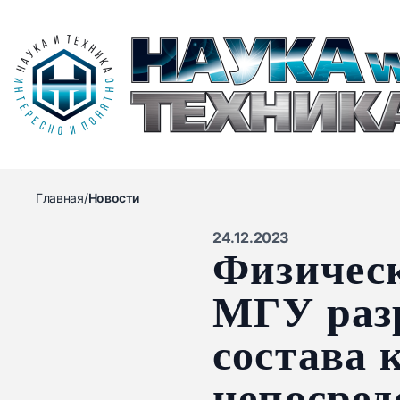
Главная
/
Новости
24.12.2023
Физичес
МГУ разр
состава 
непосред