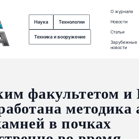
О журнале
Наука
Технологии
Новости
Статьи
Техника и вооружение
Зарубежные
новости
ким факультетом 
аботана методика 
камней в почках
ственно во время