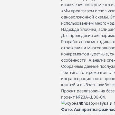
извлечения конкремента из
«Мы предлагаем использов
одноволоконной схемы. Эт
использованием многомодо
Надежда Злобина, аспиран
Для проведения экспериме
Разработанная методика а
отражения и многоволново
конкрементов (уратные, о
особенности. А анализ спе
Собранные данные послужи
три типа конкрементов с 
интраоперационного принят
камней и выбрать наиболе
Проект реализован на баз
проект №23А-Ш06-04.
Фото: Аспирантка физичес