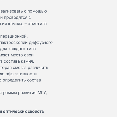
реализовать с помощью
и проводятся с
ия камня», – отметила
операционной.
спектроскопии диффузного
 для каждого типа
имеют место свои
т состава камня.
торая смогла различить
нию эффективности
о определить состав
ограммы развития МГУ,
я оптических свойств