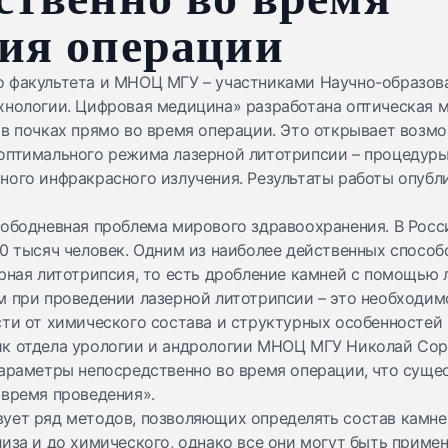
ия операции
о факультета и МНОЦ МГУ – участниками Научно-образов
хнологии. Цифровая медицина» разработана оптическая 
 в почках прямо во время операции. Это открывает возм
оптимального режима лазерной литотрипсии – процедуры
ного инфракрасного излучения. Результаты работы опубл
лободневная проблема мирового здравоохранения. В Росс
0 тысяч человек. Одним из наиболее действенных способ
рная литотрипсия, то есть дробление камней с помощью 
м при проведении лазерной литотрипсии – это необходи
ти от химического состава и структурных особенностей ка
к отдела урологии и андрологии МНОЦ МГУ Николай Сор
параметры непосредственно во время операции, что суще
 время проведения».
ует ряд методов, позволяющих определять состав камней
иза и до химического, однако все они могут быть приме