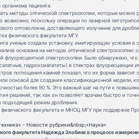
 организма пациента.
ать методы оптической спектроскопии, которые можно 
о возможно, поскольку операции по лазерной литотрипси
вого оптоволокна, доставляющего излучение для дроблен
тка физического факультета МГУ.
нта ученые создали установку, имитирующую условия в 
нализа основана на методах оптической спектроскопии: 
й флуоресцентной спектроскопии. Было обнаружено, что
ксалатные, гидроксиапатиты) в спектрах флуоресценции 
ктров поглощения камней показал, что их форма зависит о
ли основой для создания классификационной модели, ко
точностью более 90 %. Это важный шаг на пути к повыше
ия решений, так как он позволяет врачам быстро и точн
е подходящий режим дробления.
е физического факультета и МНОЦ МГУ при поддержке Пр
кого факультета Надежда Злобина в процессе измерени