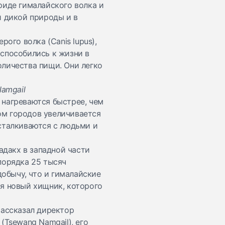
риде гималайского волка и
й дикой природы и в
рого волка (Canis lupus),
испособились к жизни в
оличества пищи. Они легко
Namgail
 нагреваются быстрее, чем
ом городов увеличивается
 сталкиваются с людьми и
дакх в западной части
порядка 25 тысяч
добычу, что и гималайские
ся новый хищник, которого
рассказал директор
(Tsewang Namgail), его