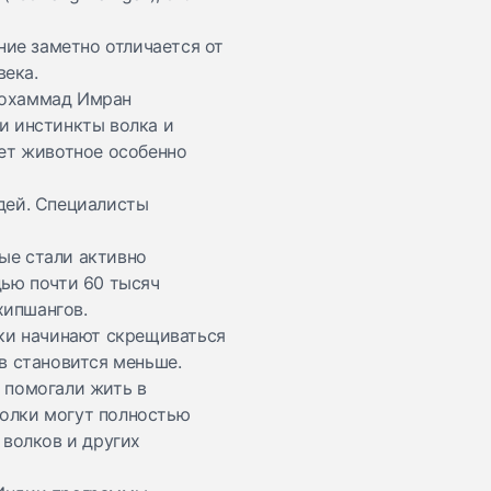
ние заметно отличается от
века.
Мохаммад Имран
и инстинкты волка и
ает животное особенно
юдей. Специалисты
ые стали активно
дью почти 60 тысяч
кхипшангов.
лки начинают скрещиваться
в становится меньше.
 помогали жить в
волки могут полностью
 волков и других