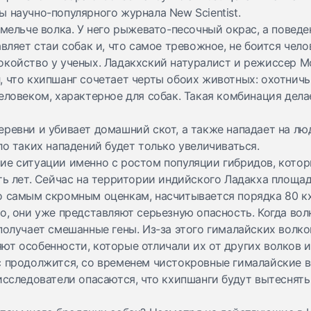
 научно-популярного журнала New Scientist.
 мельче волка. У него рыжевато-песочный окрас, а поведе
авляет стаи собак и, что самое тревожное, не боится чело
окойство у ученых. Ладакхский натуралист и режиссер 
, что кхипшанг сочетает черты обоих животных: охотничь
еловеком, характерное для собак. Такая комбинация дел
еревни и убивает домашний скот, а также нападает на л
ло таких нападений будет только увеличиваться.
ие ситуации именно с ростом популяции гибридов, котор
ть лет. Сейчас на территории индийского Ладакха площа
о самым скромным оценкам, насчитывается порядка 80 
о, они уже представляют серьезную опасность. Когда во
получает смешанные гены. Из-за этого гималайских волко
ют особенности, которые отличали их от других волков и
с продолжится, со временем чистокровные гималайские 
исследователи опасаются, что кхипшанги будут вытеснять