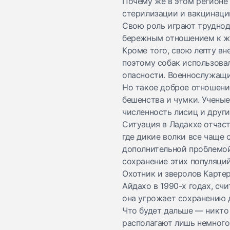
Почему же в этом регионе
стерилизации и вакцинации
Свою роль играют труднод
бережным отношением к 
Кроме того, свою лепту вн
поэтому собак использова
опасности. Военнослужащи
Но такое доброе отношени
бешенства и чумки. Ученые
численность лисиц и друг
Ситуация в Ладакхе отчас
где дикие волки все чаще
дополнительной проблемой
сохранение этих популяци
Охотник и зверолов Карте
Айдахо в 1990-х годах, сч
она угрожает сохранению 
Что будет дальше — никто
располагают лишь немного