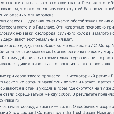
естные жители называют его «кхипшанг». Речь идет о гиб
пасаются, что этот зверь изменит хрупкий баланс местно
сьма опасным для человека.
pus chanco) — древняя генетически обособленная линия се
бетском плато и в Гималаях. Эти животные прекрасно пр
ловиях нехватки кислорода, сильного холода и малого к
 выдерживают экстремальный климат.
ак кхипшанг, крупнее собаки, но меньше волка / © Morup 
битания быстро меняется. Горные регионы по всему миру
 К этому добавилась стремительная урбанизация: с рост
ивлекает диких животных, которые из-за этого все чаще
ных примеров такого процесса — высокогорный регион Ла
го несколько сотен гималайских волков и насчитывается 
сбиваются в стаи и уходят в горы, где охотятся на ту же 
е стали скрещиваться между собой. В результате появил
кхипшанг».
 означает собаку, а «шанг» — волка. О необычном звере 
ии Snow Leopard Conservancy India Trust Цеванг Намгайл 