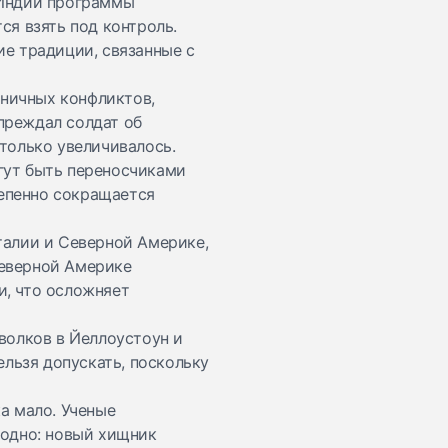
 Индии программы
ся взять под контроль.
ие традиции, связанные с
аничных конфликтов,
преждал солдат об
 только увеличивалось.
гут быть переносчиками
тепенно сокращается
талии и Северной Америке,
Северной Америке
и, что осложняет
волков в Йеллоустоун и
ельзя допускать, поскольку
а мало. Ученые
 одно: новый хищник