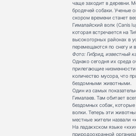
чаще заходит в деревни. М
бродячей собаки. Ученые о
скором времени станет ве
Гималайский волк (Canis lu
которая встречается на Ти
высокогорных районах в ус
перемещаются по снегу и
Фото: Гибрид, известный к
Однако сегодня их среда о
прилегающие низменности.
количество мусора, что пр
бездомными животными.
Один из самых показатель
Гималаев. Там обитает все
бездомных собак, которые 
волки. Теперь эти животны
местные жители назвали «
На ладакхском языке «кхи»
природоохранной организац