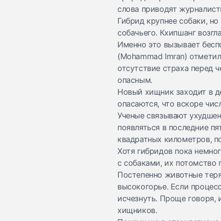
слова приводят журналисты
Гибрид крупнее собаки, но
собачьего. Кхипшанг возгл
Именно это вызывает бесп
(Mohammad Imran) отметил
отсутствие страха перед ч
опасным.
Новый хищник заходит в д
опасаются, что вскоре чис
Ученые связывают ухудшен
появляться в последние пя
квадратных километров, п
Хотя гибридов пока немног
с собаками, их потомство 
Постепенно животные теря
высокогорье. Если процес
исчезнуть. Проще говоря, 
хищников.