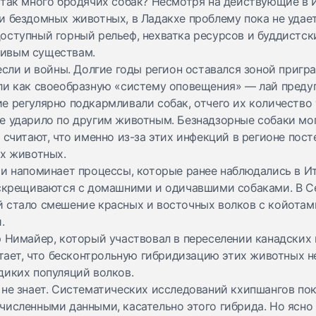
 так много бродячих собак? Несмотря на действующие в
 бездомных животных, в Ладакхе проблему пока не удает
оступный горный рельеф, нехватка ресурсов и буддистск
живым существам.
если и войны. Долгие годы регион оставался зоной пригр
ли как своеобразную «систему оповещения» — лай преду
е регулярно подкармливали собак, отчего их количество
е ударило по другим животным. Безнадзорные собаки мо
 считают, что именно из-за этих инфекций в регионе пос
их животных.
ти напоминает процессы, которые ранее наблюдались в И
 скрещиваются с домашними и одичавшими собаками. В 
 стало смешение красных и восточных волков с койотам
й.
р Нимайер, который участвовал в переселении канадских 
итает, что бесконтрольную гибридизацию этих животных н
диких популяций волков.
 не знает. Систематических исследований кхипшангов пок
численными данными, касательно этого гибрида. Но ясно