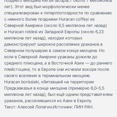
позднего миоцена Китая (возраст около 7 миллионов
лет). Этот вид был морфологически менее
специализирован к гиперплотоядности по сравнению
с немного более поздними Huracan coffeyi из
Северной Америки (около 6,5 миллиона лет назад)
и Huracan roblesi из Западной Европы (около 6,23
миллиона лет назад), находки которых
демонстрируют широкое расселение ураканов в
Северном полушарии в самом конце миоцена. Но
если в Северной Америке ураканы дожили до
среднего плиоцена, а в Восточной Азии — до раннего
плейстоцена, то в Европе они исчезли вскоре после
своего вселения в терминальном миоцене.
Huracan borissiaki, обитавший на территории
Предкавказья в конце миоцена (примерно 6,0–5,5
миллиона лет назад), был ещё одним представителем
ураканов, расселившихся из Азии в Европу.
Текст: Алексей Лопатин.Источник:
ПИН РАН
.