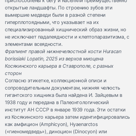
приспособлены к бегу и населяли преимущественно
открытые ландшафты. По строению зубов эти
вымершие медведи были в разной степени
гиперплотоядными, что указывает на их
специализированный хищнический образ жизни, но
не исключает падалеядности и клептопаразитизма, с
элементами всеядности.
Фрагмент правой нижнечелюстной кости Huracan
borissiaki Lopatin, 2025 из верхов миоцена
Косякинского карьера в Ставрополе, с разных
сторон
Согласно этикетке, коллекционной описи и
сопроводительным документам, нижняя челюсть
гигантского хищника была найдена И. Зайцевым в
1938 году и передана в Палеонтологический
институт АН СССР в январе 1939 года. Эти остатки
из Косякинского карьера затем идентифицировались
как амфицион (Amphicyon), Hyaenarctos
(«гиеномедведь»), диноцион (Dinocyon) или