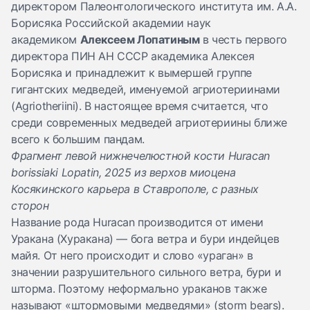
директором Палеонтологического института им. А.А.
Борисяка Российской академии наук
академиком
Алексеем Лопатиным
в честь первого
директора ПИН АН СССР академика Алексея
Борисяка и принадлежит к вымершей группе
гигантских медведей, именуемой агриотериинами
(Agriotheriini). В настоящее время считается, что
среди современных медведей агриотериины ближе
всего к большим пандам.
Фрагмент левой нижнечелюстной кости Huracan
borissiaki Lopatin, 2025 из верхов миоцена
Косякинского карьера в Ставрополе, с разных
сторон
Название рода Huracan производится от имени
Уракана (Хуракана) — бога ветра и бури индейцев
майя. От него происходит и слово «ураган» в
значении разрушительного сильного ветра, бури и
шторма. Поэтому неформально ураканов также
называют «штормовыми медведями» (storm bears).