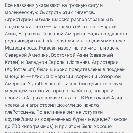
Все названия указывают на грозную силу и
молниеносную быстроту этих гигантов.
Агриотериины были широко распространены в
позднем миоцене — раннем плейстоцене Европы,
Азии, Африки и Северной Америки. Виды предкового
рода индарктов (Indarctos) жили в позднем миоцене.
Медведи рода Huracan известны из мио-плиоцена
Северной Америки, Восточной Азии (северный
Китай) и Западной Европы (Испания). Агриотерии
(Agriotherium) были широко представлены в позднем
миоцене — плиоцене Евразии, Африки и Северной
Америки. Agriotherium africanum был единственным
медведем за всю историю семейства, который
проник в Африке южнее Сахары. В Восточной Азии
ураканы и агриотерии дожили до начала
плейстоцена. По величине они не уступали
крупнейшим из современных бурых медведей (весом
до 700 килограммов) и при этом были хорошо