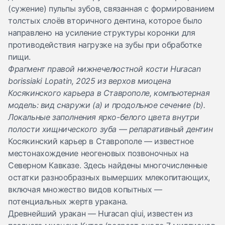
(сужение) пульпы зубов, связанная с формированием
толстых слоёв вторичного дентина, которое было
направлено на усиление структуры коронки для
противодействия нагрузке на зубы при обработке
пищи.
Фрагмент правой нижнечелюстной кости Huracan
borissiaki Lopatin, 2025 из верхов миоцена
Косякинского карьера в Ставрополе, компьютерная
модель: вид снаружи (a) и продольное сечение (b).
Локальные заполнения ярко-белого цвета внутри
полости хищнического зуба — репаративный дентин
Косякинский карьер в Ставрополе — известное
местонахождение неогеновых позвоночных на
Северном Кавказе. Здесь найдены многочисленные
остатки разнообразных вымерших млекопитающих,
включая множество видов копытных —
потенциальных жертв уракана.
Древнейший уракан — Huracan qiui, известен из