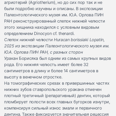
агриотерий (Agriotherium), но до сих пор так и не
были подробно изучены и описаны. В экспозиции
Палеонтологического музея им. Ю.А. Орлова ПИН
РАН реконструированный слепок нижней челюсти
этого хищника находился с условным видовым
определением Dinocyon cf. thenardi.
Слепок нижней челюсти Huracan borissiaki Lopatin,
2025 из экспозиции Палеонтологического музея им.
Ю.А. Орлова ПИН РАН, с разных сторон
Уракан Борисяка был одним из самых крупных видов
рода. Его нижняя челюсть имеет более 32
сантиметров в длину и более 14 сантиметров в
высоту в венечном отростке.
На томографических срезах в привершинных частях
нижних зубов ставропольского уракана отмечен
плотный третичный (репаративный) дентин, который
пломбирует полости всех главных бугорков изнутри,
компенсируя сильный износ эмали и первичного
дентина. Также фиксируется значительная рецессия