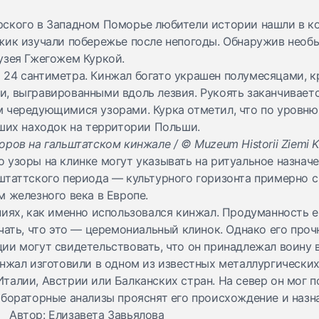
ского в Западном Поморье любители истории нашли в ко
жик изучали побережье после непогоды. Обнаружив необы
узея Гжегожем Куркой.
24 сантиметра. Кинжал богато украшен полумесяцами, к
, выгравированными вдоль лезвия. Рукоять заканчивает
 чередующимися узорами. Курка отметил, что по уровню
чших находок на территории Польши.
ров на гальштатском кинжале / © Muzeum Historii Ziemi K
то узоры на клинке могут указывать на ритуальное назна
штаттского периода — культурного горизонта примерно с
 железного века в Европе.
ниях, как именно использовался кинжал. Продуманность е
чать, что это — церемониальный клинок. Однако его проч
ии могут свидетельствовать, что он принадлежал воину в
нжал изготовили в одном из известных металлургических
алии, Австрии или Балканских стран. На север он мог п
абораторные анализы прояснят его происхождение и назн
u Автор: Елизавета Завьялова