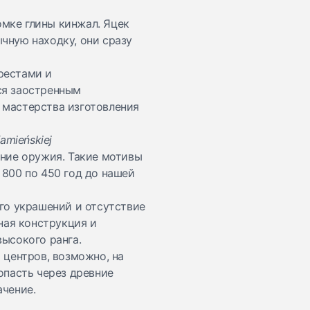
мке глины кинжал. Яцек
чную находку, они сразу
рестами и
ся заостренным
 мастерства изготовления
amieńskiej
чение оружия. Такие мотивы
 800 по 450 год до нашей
го украшений и отсутствие
ная конструкция и
ысокого ранга.
 центров, возможно, на
опасть через древние
ачение.