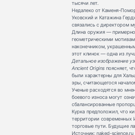
тысячи лет.
Недалеко от Каменя-Помор
Уковский и Катажина Герд
связались с директором м
Длина оружия — примерно 
геометрическими мотивами
наконечником, украшенным
этот клинок — одна из лу
Детальное изображение узо
Ancient Origins
поясняет
, ч
были характерны для Халь
эры, считающегося началом
Ученые расходятся во мне
боевого износа могут озна
сбалансированные пропорц
Курка предположил, что ки
территории современных Ит
торговые пути. Будущие л
Источник: naked-science.r