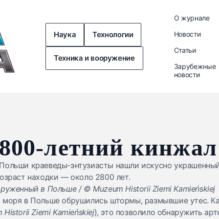
О журнале
Наука
Технологии
Новости
Статьи
Техника и вооружение
Зарубежные
новости
800-летний кинжал
Польши краеведы-энтузиасты нашли искусно украшенный
озраст находки — около 2800 лет.
руженный в Польше / © Muzeum Historii Ziemi Kamieńskiej
 моря в Польше обрушились штормы, размывшие утес. К
Historii Ziemi Kamieńskiej
), это позволило обнаружить арт